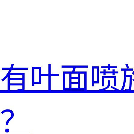
有叶面喷
？