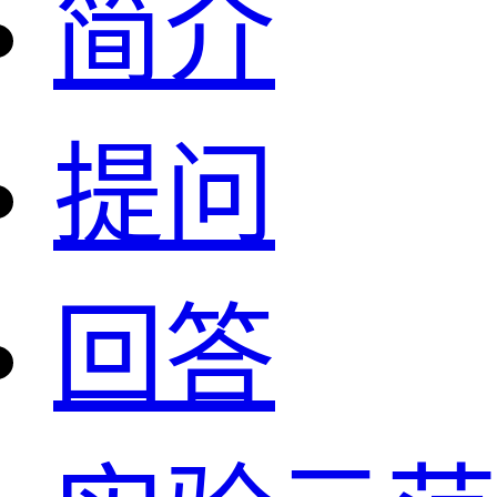
简介
提问
回答