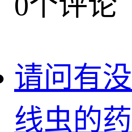
0个评论
请问有没
线虫的药