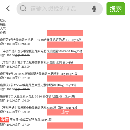
默认
销量
人气
价格
施得赞1号大量元素水溶肥19-19-19含镁保质期至6月13 10kg*1袋
现价:
180.00
原价:213.00
【丰创严选】蜜乐根含氨基酸水溶肥保质期至2026/2/20 10kg*1桶
现价:
180.00
原价:226.00
【丰创严选】蜜乐丰含氨基酸的有机水溶肥 水剂 18L*1桶
现价:
168.00
原价:213.00
施得茂1号 20-20-20腐殖酸型大量元素水肥粉剂10kg 10kg*1袋
现价:
160.00
原价:187.00
施得茂2号 12-6-40腐殖酸型大量元素水肥粉剂10kg 10kg*1袋
现价:
160.00
原价:187.00
施得赞2号 大量元素水溶肥 30-10-10含镁 粉剂10k 10kg*1袋
现价:
140.00
原价:176.00
【丰创严选】蜜乐图中微量元素肥料20kg/袋（新） 20kg*1袋
现价:
135.00
原价:170.00
热卖
买赠
丰灵佳 磷酸二氢钾 晶体 5kg*1袋
现价:
109.00
原价:137.00