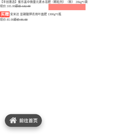
【丰创惠选】蜜乐盖中微量元素水溶肥（颗粒剂）（新） 20kg*1袋
现价:
105.00
原价:132.00
买赠
安米达 亚磷酸钾农用叶面肥 1300g*1瓶
现价:
85.00
原价:91.00