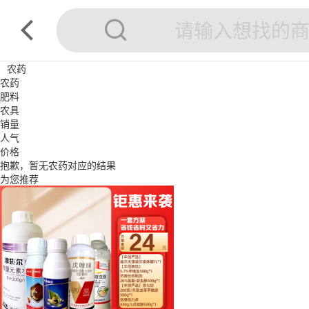
农药
农药
肥料
农具
销量
人气
价格
抱歉，暂无
农药
对应的结果
为您推荐