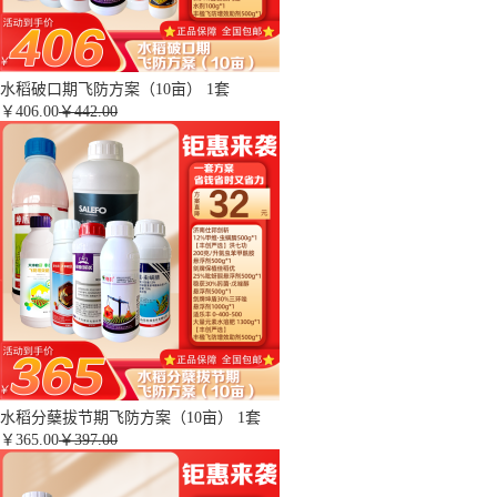
水稻破口期飞防方案（10亩） 1套
￥
406.00
￥442.00
水稻分蘖拔节期飞防方案（10亩） 1套
￥
365.00
￥397.00