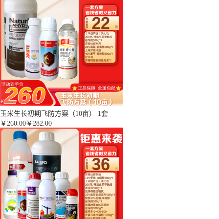
玉米生长初期飞防方案（10亩） 1套
￥
260.00
￥282.00