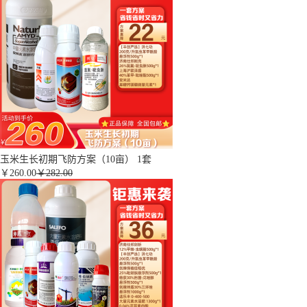
玉米生长初期飞防方案（10亩） 1套
￥
260.00
￥282.00