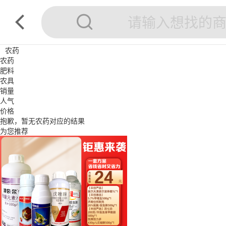
农药
农药
肥料
农具
销量
人气
价格
抱歉，暂无
农药
对应的结果
为您推荐