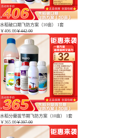
水稻破口期飞防方案（10亩） 1套
￥
406.00
￥442.00
水稻分蘖拔节期飞防方案（10亩） 1套
￥
365.00
￥397.00