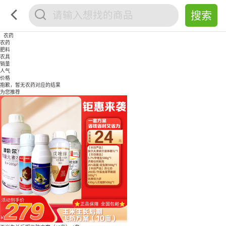
农药
农药
肥料
农具
销量
人气
价格
抱歉，暂无
农药
对应的结果
为您推荐