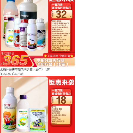
水稻分蘖拔节期飞防方案（10亩） 1套
￥
365.00
￥397.00