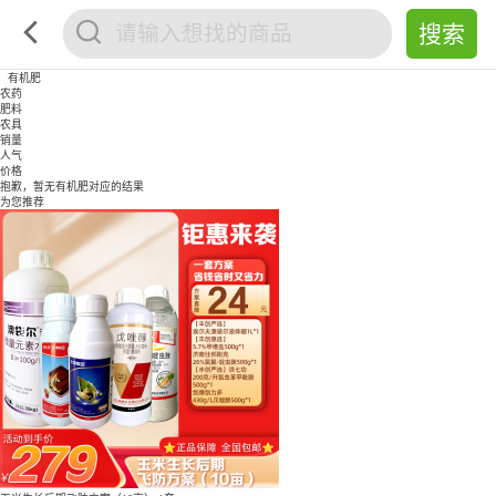
有机肥
农药
肥料
农具
销量
人气
价格
抱歉，暂无
有机肥
对应的结果
为您推荐