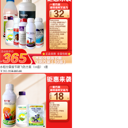
水稻分蘖拔节期飞防方案（10亩） 1套
￥
365.00
￥397.00