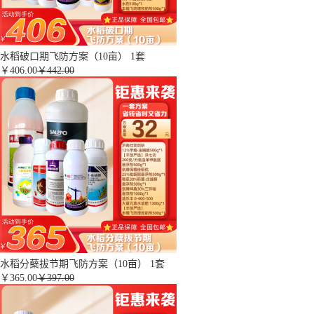
水稻破口期飞防方案（10亩） 1套
￥
406.00
￥442.00
水稻分蘖拔节期飞防方案（10亩） 1套
￥
365.00
￥397.00