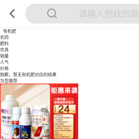
有机肥
农药
肥料
农具
销量
人气
价格
抱歉，暂无
有机肥
对应的结果
为您推荐