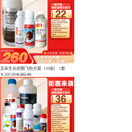
玉米生长初期飞防方案（10亩） 1套
￥
260.00
￥282.00