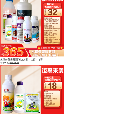
水稻分蘖拔节期飞防方案（10亩） 1套
￥
365.00
￥397.00