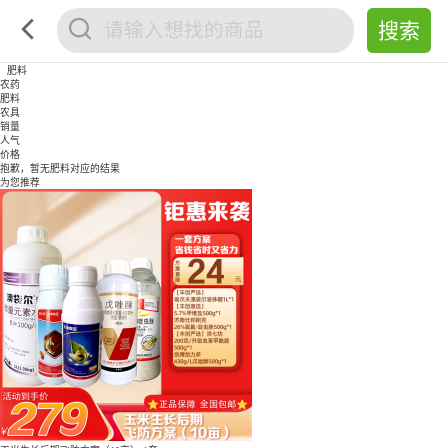
肥料
农药
肥料
农具
销量
人气
价格
抱歉，暂无
肥料
对应的结果
为您推荐