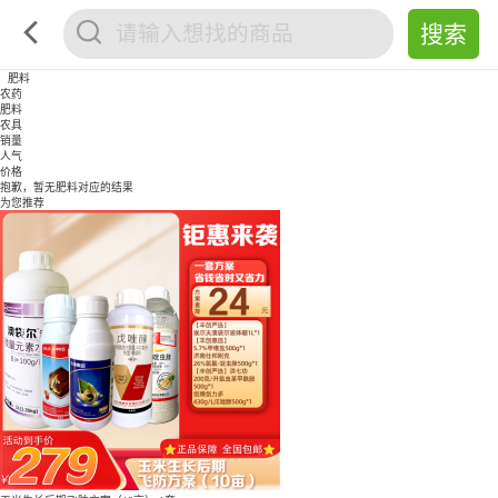
肥料
农药
肥料
农具
销量
人气
价格
抱歉，暂无
肥料
对应的结果
为您推荐