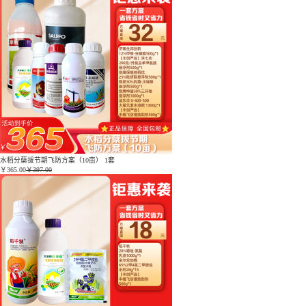
水稻分蘖拔节期飞防方案（10亩） 1套
￥
365.00
￥397.00