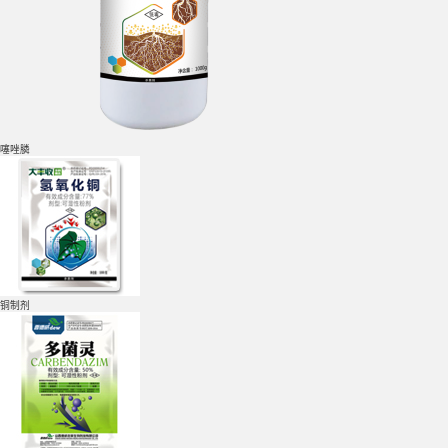
噻唑膦
铜制剂