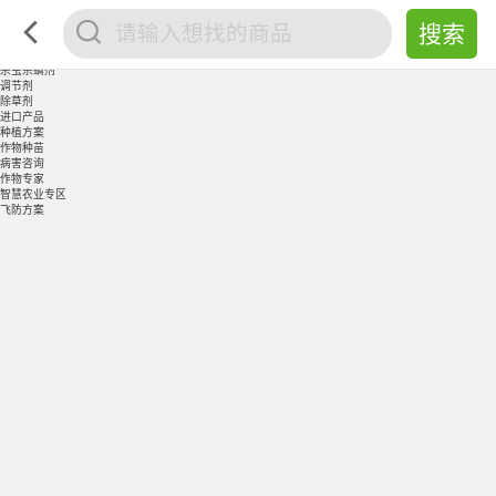
水溶肥
有机肥
复合肥
杀菌剂
杀虫杀螨剂
调节剂
除草剂
进口产品
种植方案
作物种苗
病害咨询
作物专家
智慧农业专区
飞防方案