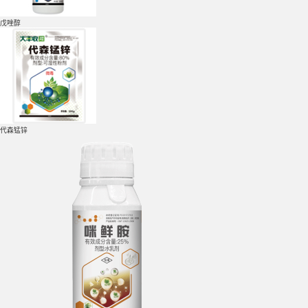
戊唑醇
代森锰锌