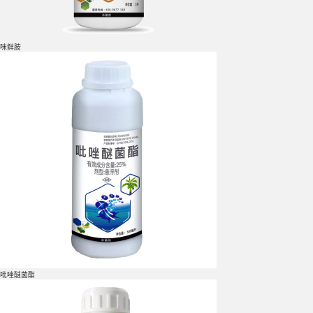
咪鲜胺
吡唑醚菌酯