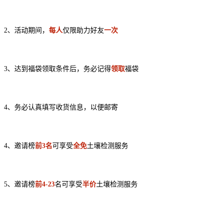
2、活动期间，
每人
仅限助力好友
一次
3、达到福袋领取条件后，务必记得
领取
福袋
4、务必认真填写收货信息，以便邮寄
4、邀请榜
前3名
可享受
全免
土壤检测服务
5、邀请榜
前4-23
名可享受
半价
土壤检测服务