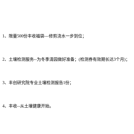
1、限量500份丰收福袋---修剪浇水一步到位；
2、土壤检测服务--为冬季清园做好准备；(检测券有效期长达3个月)；
3、丰创研究院专业土壤检测报告1份；
4、丰收--从土壤健康开始。