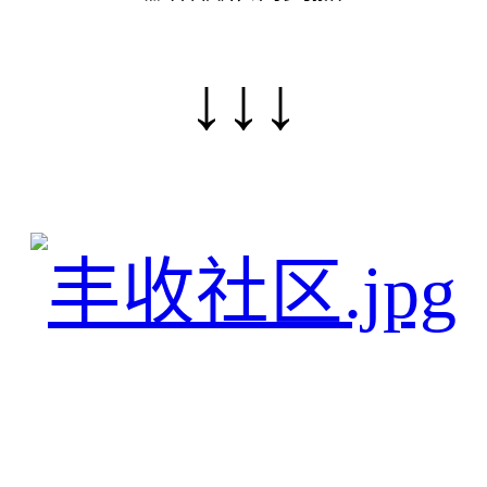
↓
↓
↓