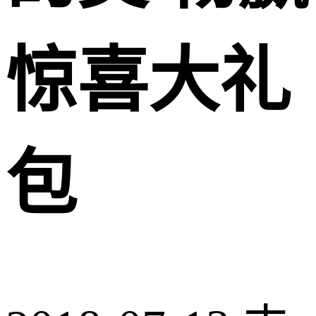
惊喜大礼
包