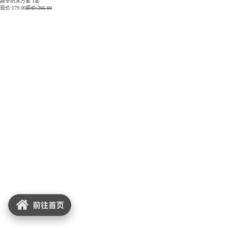
越冬防冻方案 1套
现价:
179.00
原价:205.00