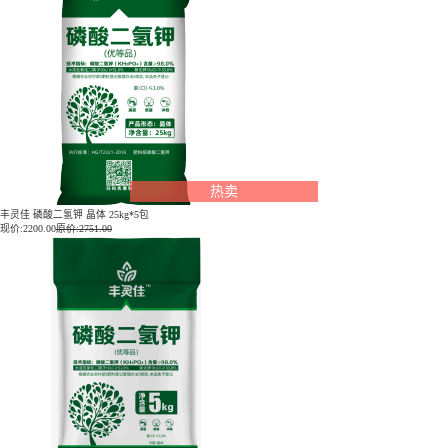
热卖
丰灵佳 磷酸二氢钾 晶体 25kg*5包
现价:
2200.00
原价:2751.00