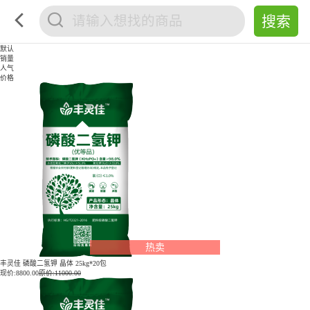
默认
销量
人气
价格
热卖
丰灵佳 磷酸二氢钾 晶体 25kg*20包
现价:
8800.00
原价:11000.00