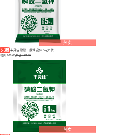
热卖
买赠
丰灵佳 磷酸二氢钾 晶体 5kg*1袋
现价:
109.00
原价:137.00
热卖