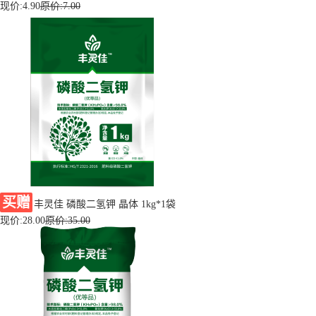
现价:
4.90
原价:7.00
买赠
丰灵佳 磷酸二氢钾 晶体 1kg*1袋
现价:
28.00
原价:35.00