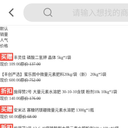
默认
销量
人气
价格
买赠
丰灵佳 磷酸二氢钾 晶体 5kg*1袋
现价:
109.00
原价:137.00
【丰创严选】蜜乐图中微量元素肥料20kg/袋（新） 20kg*5袋
现价:
600.00
原价:752.00
折扣
施得赞2号 大量元素水溶肥 30-10-10含镁 粉剂10k 10kg*1袋
现价:
140.00
原价:176.00
买赠
安米达 寡糖钙镁硼微量元素水溶肥 1300g*1瓶
现价:
60.00
原价:68.00
折扣