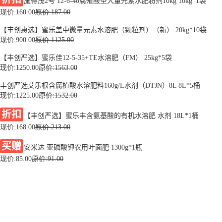
施得茂2号 12-6-40腐殖酸型大量元素水肥粉剂10kg 10kg*1袋
现价:
160.00
原价:187.00
【丰创惠选】蜜乐盖中微量元素水溶肥（颗粒剂）（新） 20kg*10袋
现价:
900.00
原价:1125.00
【丰创严选】蜜乐佳12-5-35+TE水溶肥（FM） 25kg*5袋
现价:
1250.00
原价:1563.00
丰创严选艾乐根含腐植酸水溶肥料160g/L水剂（DTJN）8L 8L*5桶
现价:
1225.00
原价:1532.00
折扣
【丰创严选】蜜乐丰含氨基酸的有机水溶肥 水剂 18L*1桶
现价:
168.00
原价:213.00
买赠
安米达 亚磷酸钾农用叶面肥 1300g*1瓶
现价:
85.00
原价:91.00