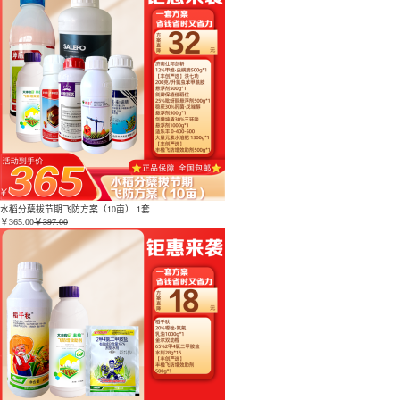
水稻分蘖拔节期飞防方案（10亩） 1套
￥
365.00
￥397.00