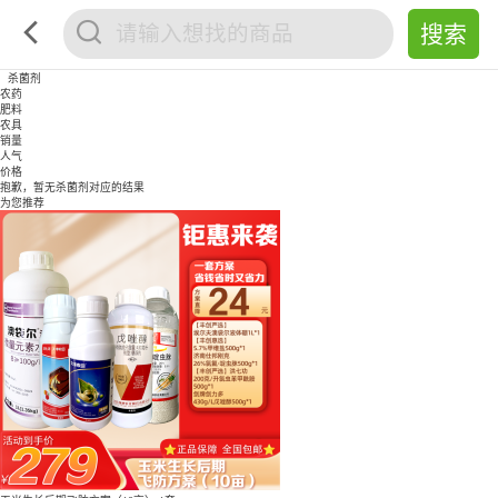
杀菌剂
农药
肥料
农具
销量
人气
价格
抱歉，暂无
杀菌剂
对应的结果
为您推荐