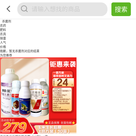
杀菌剂
农药
肥料
农具
销量
人气
价格
抱歉，暂无
杀菌剂
对应的结果
为您推荐