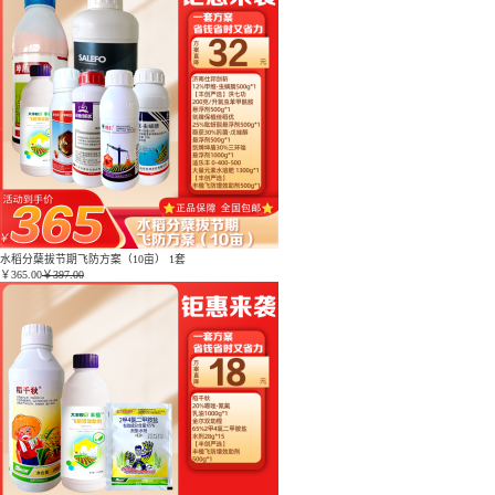
水稻分蘖拔节期飞防方案（10亩） 1套
￥
365.00
￥397.00