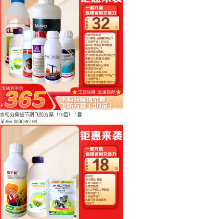
水稻分蘖拔节期飞防方案（10亩） 1套
￥
365.00
￥397.00