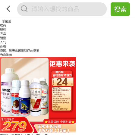
杀菌剂
农药
肥料
农具
销量
人气
价格
抱歉，暂无
杀菌剂
对应的结果
为您推荐