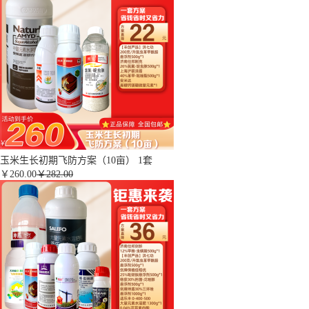
玉米生长初期飞防方案（10亩） 1套
￥
260.00
￥282.00