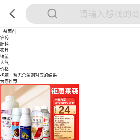
杀菌剂
农药
肥料
农具
销量
人气
价格
抱歉，暂无
杀菌剂
对应的结果
为您推荐