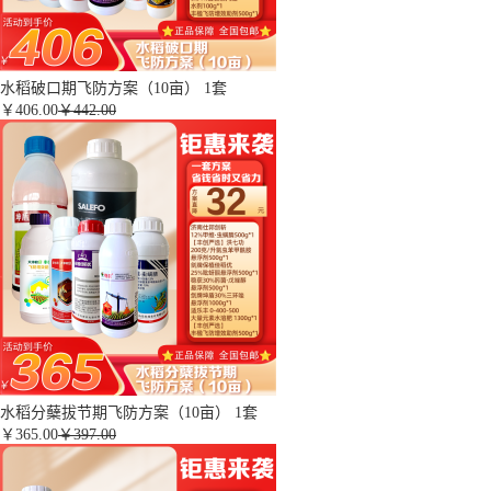
水稻破口期飞防方案（10亩） 1套
￥
406.00
￥442.00
水稻分蘖拔节期飞防方案（10亩） 1套
￥
365.00
￥397.00