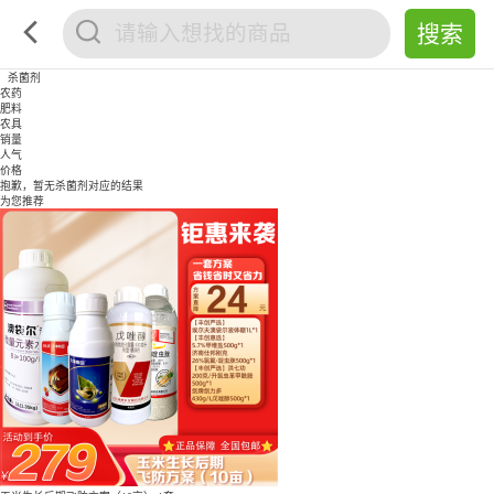
杀菌剂
农药
肥料
农具
销量
人气
价格
抱歉，暂无
杀菌剂
对应的结果
为您推荐