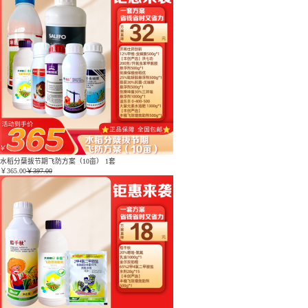
水稻分蘖拔节期飞防方案（10亩） 1套
￥
365.00
￥397.00