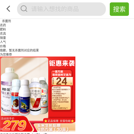
杀菌剂
农药
肥料
农具
销量
人气
价格
抱歉，暂无
杀菌剂
对应的结果
为您推荐