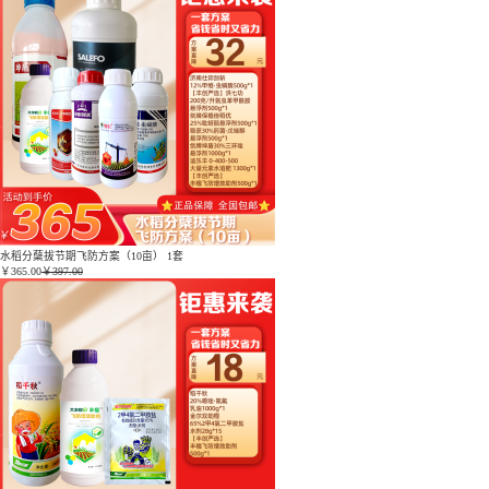
水稻分蘖拔节期飞防方案（10亩） 1套
￥
365.00
￥397.00