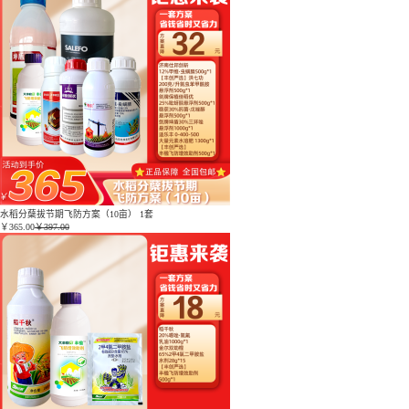
水稻分蘖拔节期飞防方案（10亩） 1套
￥
365.00
￥397.00