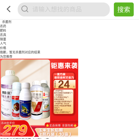
杀菌剂
农药
肥料
农具
销量
人气
价格
抱歉，暂无
杀菌剂
对应的结果
为您推荐