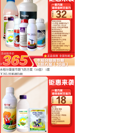
水稻分蘖拔节期飞防方案（10亩） 1套
￥
365.00
￥397.00