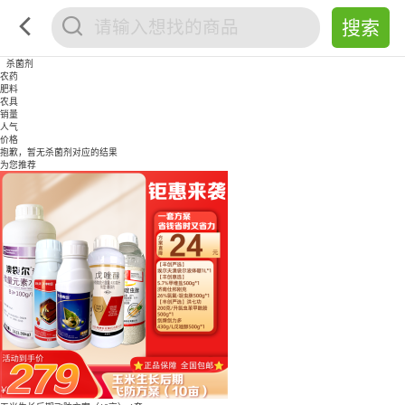
杀菌剂
农药
肥料
农具
销量
人气
价格
抱歉，暂无
杀菌剂
对应的结果
为您推荐