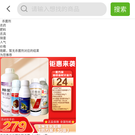
杀菌剂
农药
肥料
农具
销量
人气
价格
抱歉，暂无
杀菌剂
对应的结果
为您推荐