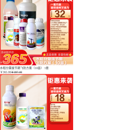
水稻分蘖拔节期飞防方案（10亩） 1套
￥
365.00
￥397.00