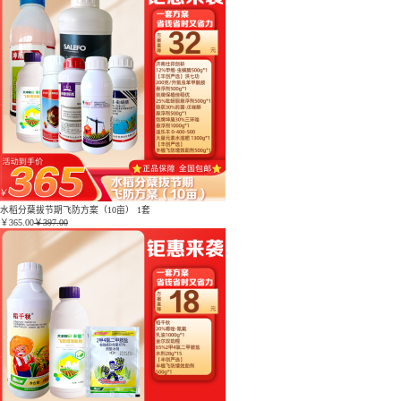
水稻分蘖拔节期飞防方案（10亩） 1套
￥
365.00
￥397.00