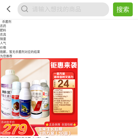
杀菌剂
农药
肥料
农具
销量
人气
价格
抱歉，暂无
杀菌剂
对应的结果
为您推荐