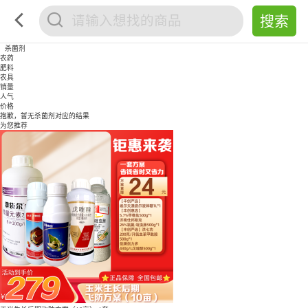
杀菌剂
农药
肥料
农具
销量
人气
价格
抱歉，暂无
杀菌剂
对应的结果
为您推荐