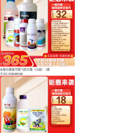
水稻分蘖拔节期飞防方案（10亩） 1套
￥
365.00
￥397.00