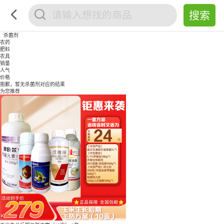
杀菌剂
农药
肥料
农具
销量
人气
价格
抱歉，暂无
杀菌剂
对应的结果
为您推荐