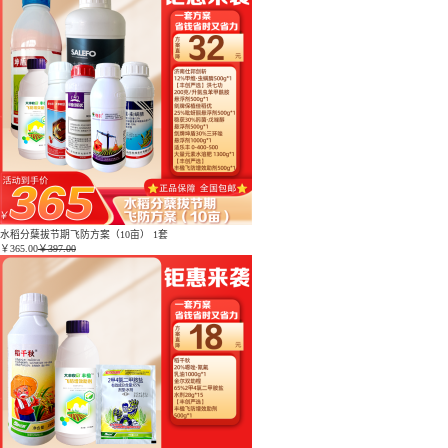
水稻分蘖拔节期飞防方案（10亩） 1套
￥
365.00
￥397.00