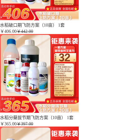
水稻破口期飞防方案（10亩） 1套
￥
406.00
￥442.00
水稻分蘖拔节期飞防方案（10亩） 1套
￥
365.00
￥397.00