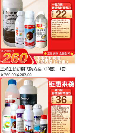
玉米生长初期飞防方案（10亩） 1套
￥
260.00
￥282.00