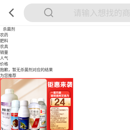
杀菌剂
农药
肥料
农具
销量
人气
价格
抱歉，暂无
杀菌剂
对应的结果
为您推荐