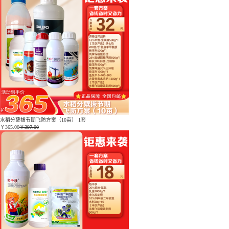
水稻分蘖拔节期飞防方案（10亩） 1套
￥
365.00
￥397.00