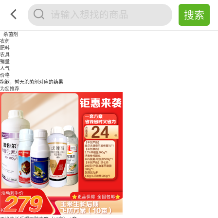
杀菌剂
农药
肥料
农具
销量
人气
价格
抱歉，暂无
杀菌剂
对应的结果
为您推荐