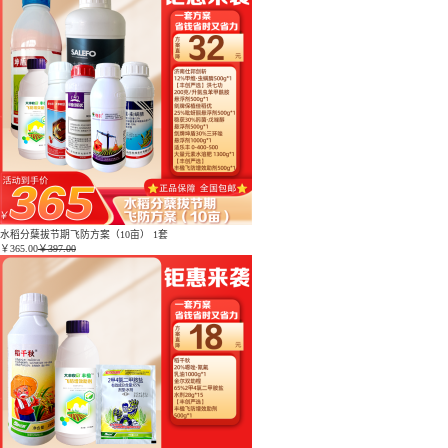
水稻分蘖拔节期飞防方案（10亩） 1套
￥
365.00
￥397.00