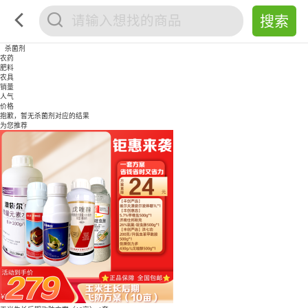
杀菌剂
农药
肥料
农具
销量
人气
价格
抱歉，暂无
杀菌剂
对应的结果
为您推荐