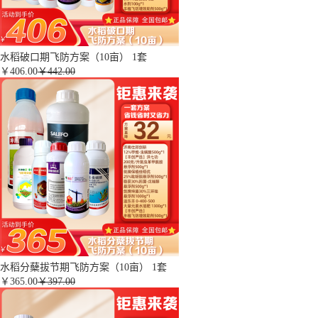
水稻破口期飞防方案（10亩） 1套
￥
406.00
￥442.00
水稻分蘖拔节期飞防方案（10亩） 1套
￥
365.00
￥397.00