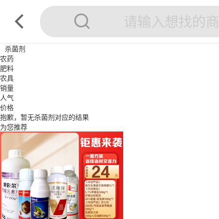
杀菌剂
农药
肥料
农具
销量
人气
价格
抱歉，暂无
杀菌剂
对应的结果
为您推荐