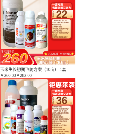
玉米生长初期飞防方案（10亩） 1套
￥
260.00
￥282.00