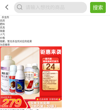
杀虫剂
农药
肥料
农具
销量
人气
价格
抱歉，暂无
杀虫剂
对应的结果
为您推荐