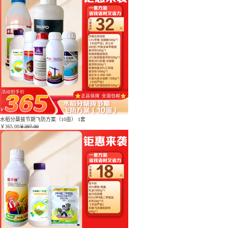
水稻分蘖拔节期飞防方案（10亩） 1套
￥
365.00
￥397.00