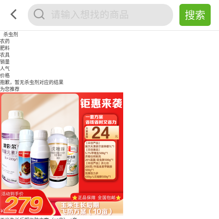
杀虫剂
农药
肥料
农具
销量
人气
价格
抱歉，暂无
杀虫剂
对应的结果
为您推荐