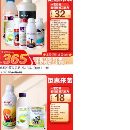
水稻分蘖拔节期飞防方案（10亩） 1套
￥
365.00
￥397.00