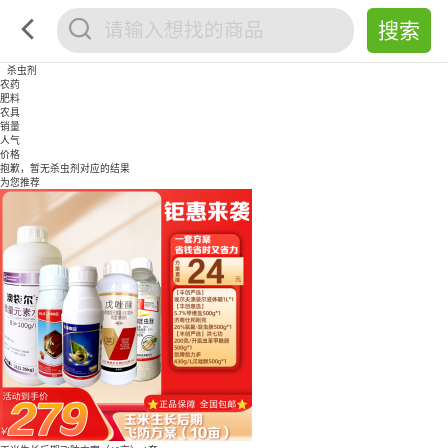
杀虫剂
农药
肥料
农具
销量
人气
价格
抱歉，暂无
杀虫剂
对应的结果
为您推荐