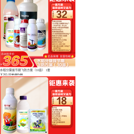
水稻分蘖拔节期飞防方案（10亩） 1套
￥
365.00
￥397.00