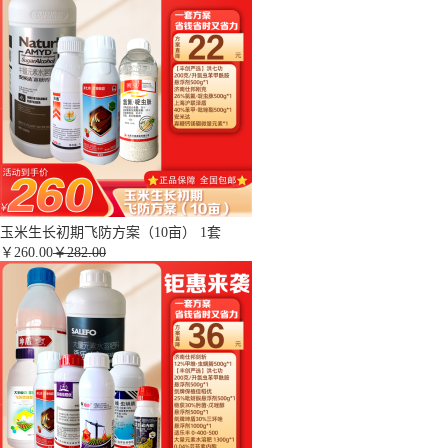
玉米生长初期飞防方案（10亩） 1套
￥
260.00
￥282.00