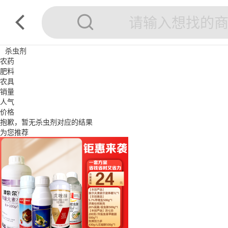
杀虫剂
农药
肥料
农具
销量
人气
价格
抱歉，暂无
杀虫剂
对应的结果
为您推荐