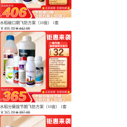
水稻破口期飞防方案（10亩） 1套
￥
406.00
￥442.00
水稻分蘖拔节期飞防方案（10亩） 1套
￥
365.00
￥397.00