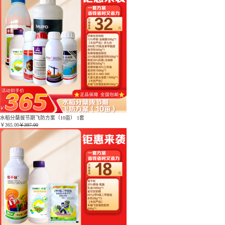
水稻分蘖拔节期飞防方案（10亩） 1套
￥
365.00
￥397.00