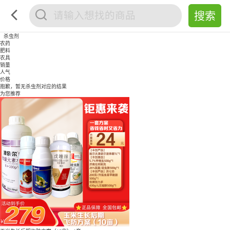
杀虫剂
农药
肥料
农具
销量
人气
价格
抱歉，暂无
杀虫剂
对应的结果
为您推荐