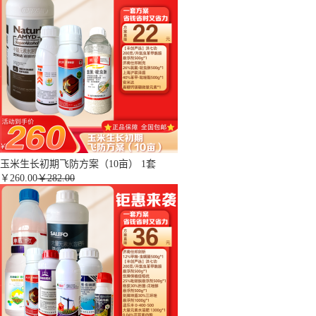
玉米生长初期飞防方案（10亩） 1套
￥
260.00
￥282.00