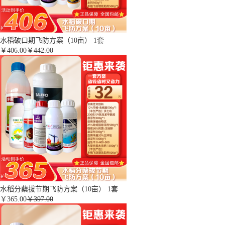
水稻破口期飞防方案（10亩） 1套
￥
406.00
￥442.00
水稻分蘖拔节期飞防方案（10亩） 1套
￥
365.00
￥397.00