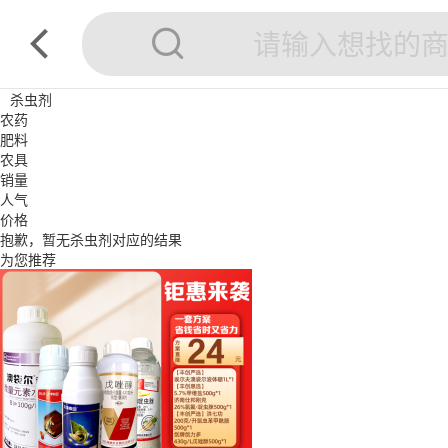
杀虫剂
农药
肥料
农具
销量
人气
价格
抱歉，暂无
杀虫剂
对应的结果
为您推荐