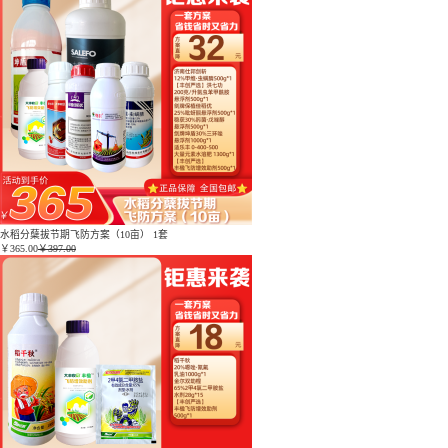
水稻分蘖拔节期飞防方案（10亩） 1套
￥
365.00
￥397.00