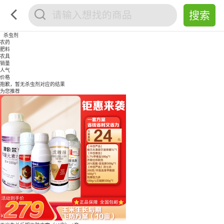
杀虫剂
农药
肥料
农具
销量
人气
价格
抱歉，暂无
杀虫剂
对应的结果
为您推荐