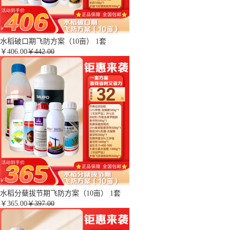
水稻破口期飞防方案（10亩） 1套
￥
406.00
￥442.00
水稻分蘖拔节期飞防方案（10亩） 1套
￥
365.00
￥397.00