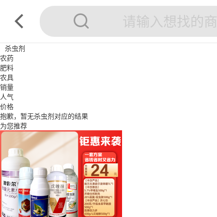
杀虫剂
农药
肥料
农具
销量
人气
价格
抱歉，暂无
杀虫剂
对应的结果
为您推荐