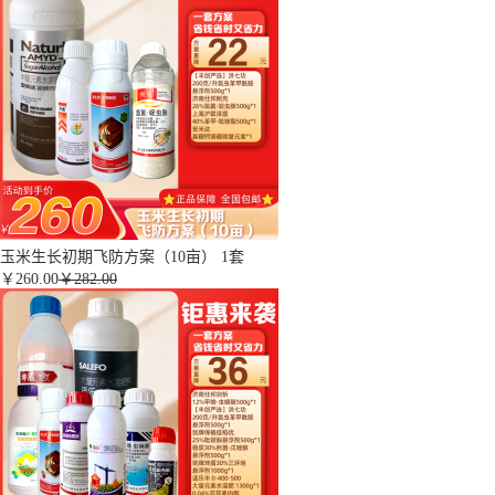
玉米生长初期飞防方案（10亩） 1套
￥
260.00
￥282.00