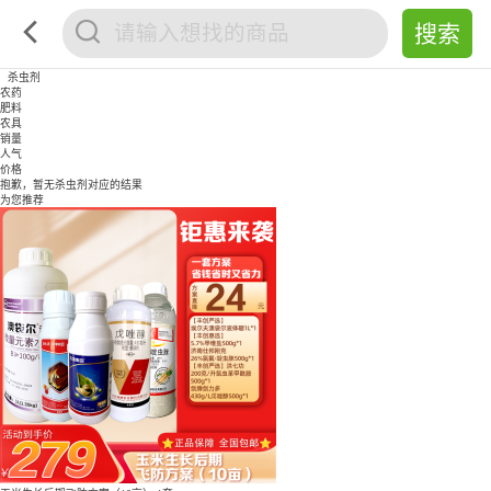
杀虫剂
农药
肥料
农具
销量
人气
价格
抱歉，暂无
杀虫剂
对应的结果
为您推荐