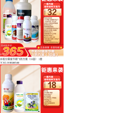
水稻分蘖拔节期飞防方案（10亩） 1套
￥
365.00
￥397.00