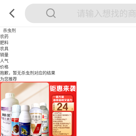
杀虫剂
农药
肥料
农具
销量
人气
价格
抱歉，暂无
杀虫剂
对应的结果
为您推荐