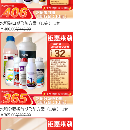
水稻破口期飞防方案（10亩） 1套
￥
406.00
￥442.00
水稻分蘖拔节期飞防方案（10亩） 1套
￥
365.00
￥397.00