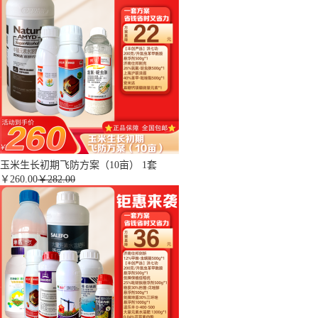
玉米生长初期飞防方案（10亩） 1套
￥
260.00
￥282.00