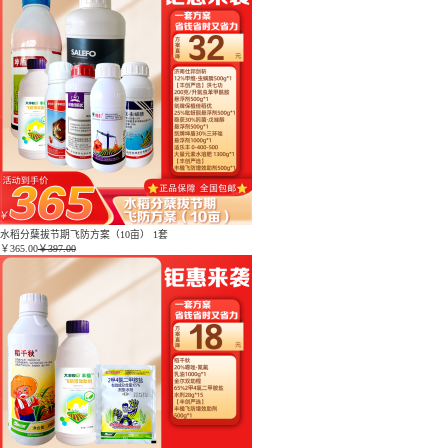
水稻分蘖拔节期飞防方案（10亩） 1套
￥
365.00
￥397.00