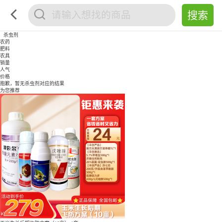
杀虫剂
农药
肥料
农具
销量
人气
价格
抱歉，暂无
杀虫剂
对应的结果
为您推荐