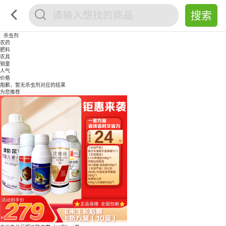
杀虫剂
农药
肥料
农具
销量
人气
价格
抱歉，暂无
杀虫剂
对应的结果
为您推荐