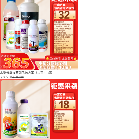
水稻分蘖拔节期飞防方案（10亩） 1套
￥
365.00
￥397.00