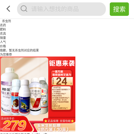
杀虫剂
农药
肥料
农具
销量
人气
价格
抱歉，暂无
杀虫剂
对应的结果
为您推荐