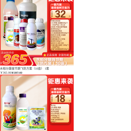
水稻分蘖拔节期飞防方案（10亩） 1套
￥
365.00
￥397.00