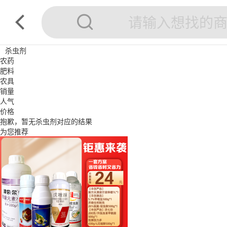
杀虫剂
农药
肥料
农具
销量
人气
价格
抱歉，暂无
杀虫剂
对应的结果
为您推荐