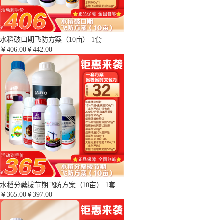
水稻破口期飞防方案（10亩） 1套
￥
406.00
￥442.00
水稻分蘖拔节期飞防方案（10亩） 1套
￥
365.00
￥397.00