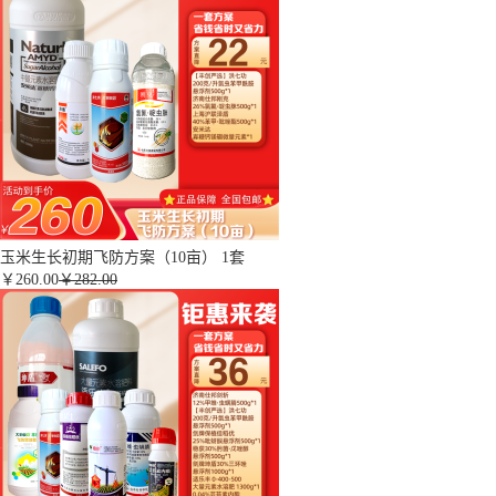
玉米生长初期飞防方案（10亩） 1套
￥
260.00
￥282.00