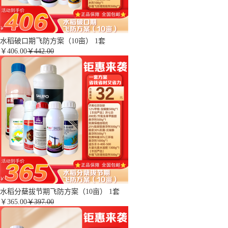
水稻破口期飞防方案（10亩） 1套
￥
406.00
￥442.00
水稻分蘖拔节期飞防方案（10亩） 1套
￥
365.00
￥397.00