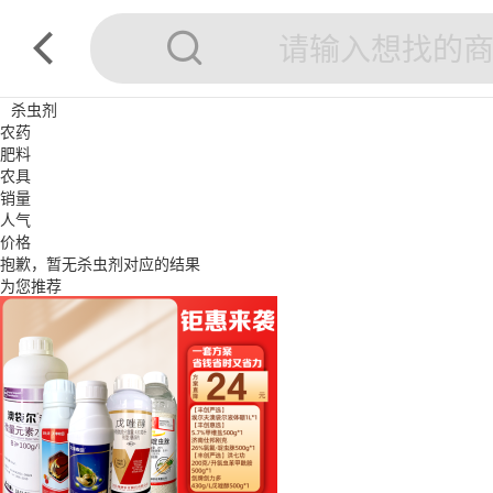
杀虫剂
农药
肥料
农具
销量
人气
价格
抱歉，暂无
杀虫剂
对应的结果
为您推荐