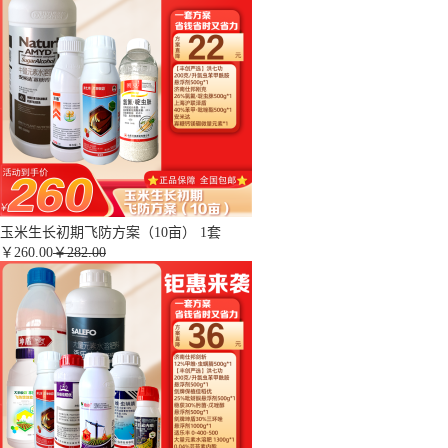
玉米生长初期飞防方案（10亩） 1套
￥
260.00
￥282.00