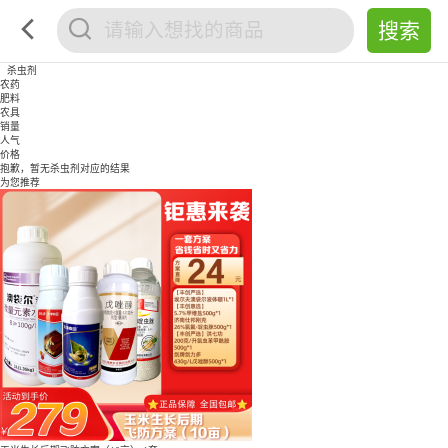
杀虫剂
农药
肥料
农具
销量
人气
价格
抱歉，暂无
杀虫剂
对应的结果
为您推荐