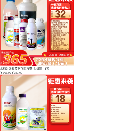
水稻分蘖拔节期飞防方案（10亩） 1套
￥
365.00
￥397.00