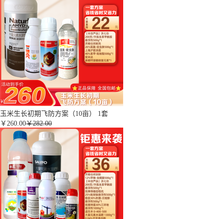
玉米生长初期飞防方案（10亩） 1套
￥
260.00
￥282.00