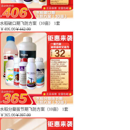
水稻破口期飞防方案（10亩） 1套
￥
406.00
￥442.00
水稻分蘖拔节期飞防方案（10亩） 1套
￥
365.00
￥397.00