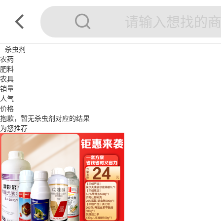
杀虫剂
农药
肥料
农具
销量
人气
价格
抱歉，暂无
杀虫剂
对应的结果
为您推荐