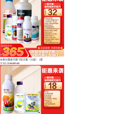
水稻分蘖拔节期飞防方案（10亩） 1套
￥
365.00
￥397.00