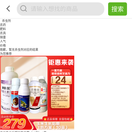
杀虫剂
农药
肥料
农具
销量
人气
价格
抱歉，暂无
杀虫剂
对应的结果
为您推荐